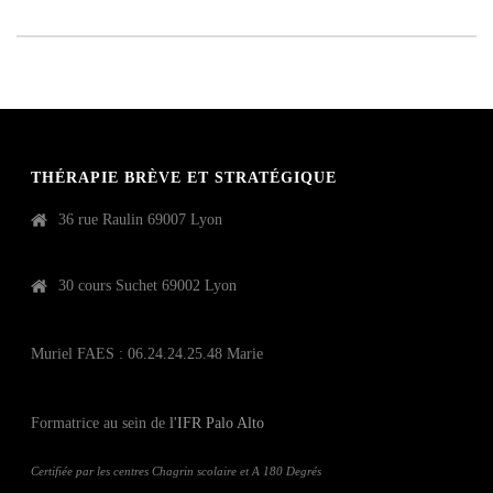
THÉRAPIE BRÈVE ET STRATÉGIQUE
36 rue Raulin 69007 Lyon
30 cours Suchet 69002 Lyon
Muriel FAES : 06.24.24.25.48 Marie
Formatrice au sein de
l'IFR Palo Alto
Certifiée par les centres Chagrin scolaire et A 180 Degrés